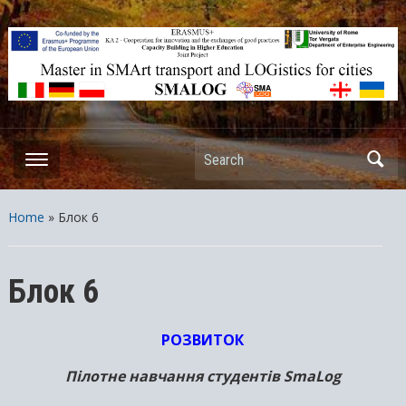
ERASMUS+ – KA2 – Cooperation for innovation and the exchange
of good practices Capacity Building in Higher Education – Joint
Projects
Search
Home
»
Блок 6
Блок 6
РОЗВИТОК
Пілотне навчання студентів SmaLog