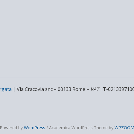
rgata
| Via Cracovia snc – 00133 Rome –
VAT
IT-021339710
Powered by
WordPress
/ Academica WordPress Theme by
WPZOO