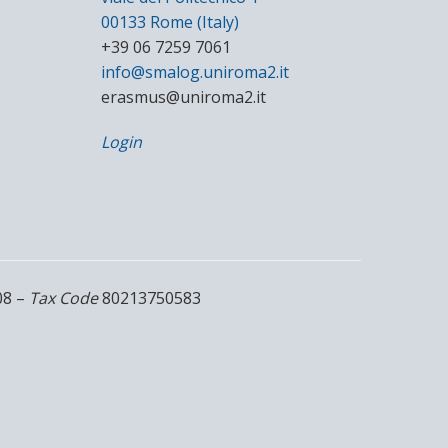
00133 Rome (Italy)
+39 06 7259 7061
info@smalog.uniroma2.it
erasmus@uniroma2.it
Login
08 –
Tax Code
80213750583
M